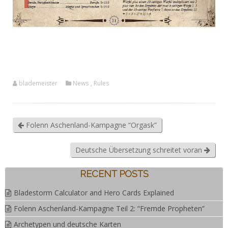
blademeister
News
,
Rules
Folenn Aschenland-Kampagne “Orgask”
Deutsche Übersetzung schreitet voran
RECENT POSTS
Bladestorm Calculator and Hero Cards Explained
Folenn Aschenland-Kampagne Teil 2: “Fremde Propheten”
Archetypen und deutsche Karten